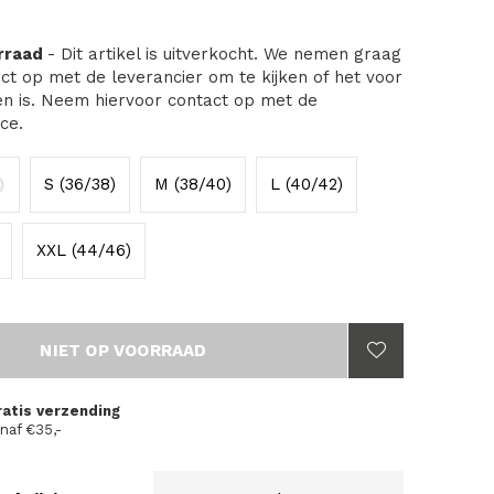
orraad
- Dit artikel is uitverkocht. We nemen graag
ct op met de leverancier om te kijken of het voor
en is. Neem hiervoor contact op met de
ce.
)
S (36/38)
M (38/40)
L (40/42)
XXL (44/46)
NIET OP VOORRAAD
ratis verzending
naf €35,-