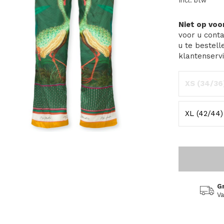
Incl. btw
Niet op vo
voor u conta
u te bestell
klantenservi
XS (34/36
XL (42/44)
G
Va