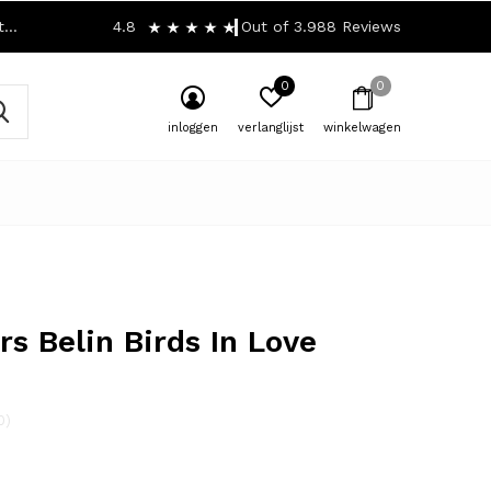
!
4.8
Out of 3.988 Reviews
0
0
inloggen
verlanglijst
winkelwagen
rs Belin Birds In Love
0)