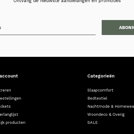
Ontvang de nieuwste aanbiedingen en promoties
ABON
 account
Categorieën
treren
Slaapcomfort
bestellingen
Bedtextiel
ickets
Nachtmode & Homewea
erlanglijst
Woondeco & Overig
lijk producten
SALE