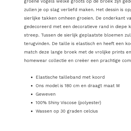
groene vogels welke groots op de broek zijn ged
zullen je op slag verliefd maken. Het dessin is
sierlijke takken omheen groeien. De onderkant van
gedecoreerd met een decoratieve rand in diepe k
streep. Tussen de sierlijk geplaatste bloemen zu
terugvinden. De taille is elastisch en heeft een 
match deze lange broek met de vrolijke prints e
homewear collectie en creëer een prachtige comb
Elastische tailleband met koord
Ons model is 180 cm en draagt maat M
Geweven
100% Shiny Viscose (polyester)
Wassen op 30 graden celcius