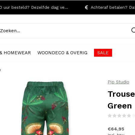
r besteld? Dezelfde dag verzonden!
Achteraf betalen? Dat kan
& HOMEWEAR
WOONDECO & OVERIG
SALE
n
Pip Studio
Trouse
Green
(
€64,95