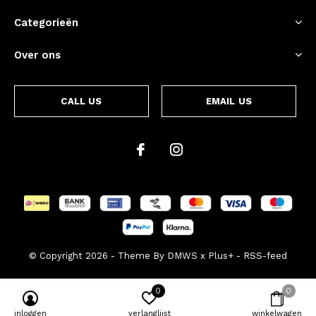
Categorieën
Over ons
CALL US
EMAIL US
© Copyright
2026
- Theme By
DMWS
x
Plus+
-
RSS-feed
0
0
inloggen
verlanglijst
winkelwagen