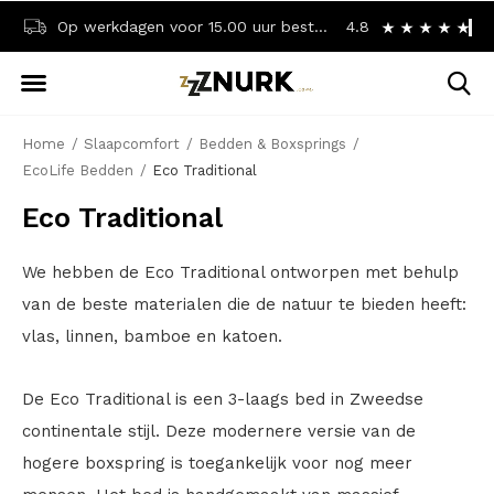
Op werkdagen voor 15.00 uur besteld? Dezelfde dag verzonden!
4.8
Achteraf betalen? 
Home
Slaapcomfort
Bedden & Boxsprings
EcoLife Bedden
Eco Traditional
Eco Traditional
We hebben de Eco Traditional ontworpen met behulp
van de beste materialen die de natuur te bieden heeft:
vlas, linnen, bamboe en katoen.
De Eco Traditional is een 3-laags bed in Zweedse
continentale stijl. Deze modernere versie van de
hogere boxspring is toegankelijk voor nog meer