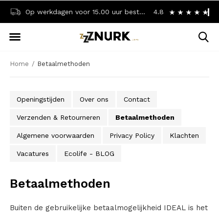
Op werkdagen voor 15.00 uur besteld? Dezelfde dag verzonden!
4.8
Achteraf betalen? 
Home
Betaalmethoden
Openingstijden
Over ons
Contact
Verzenden & Retourneren
Betaalmethoden
Algemene voorwaarden
Privacy Policy
Klachten
Vacatures
Ecolife - BLOG
Betaalmethoden
Buiten de gebruikelijke betaalmogelijkheid IDEAL is het