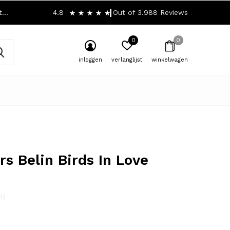
!
4.8
Out of 3.988 Reviews
0
0
inloggen
verlanglijst
winkelwagen
rs Belin Birds In Love
0)