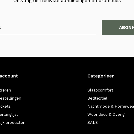
Ontvang de nieuwste aanbiedingen en promoties
ABON
 account
Categorieën
treren
Slaapcomfort
bestellingen
Bedtextiel
ickets
Nachtmode & Homewea
erlanglijst
Woondeco & Overig
lijk producten
SALE