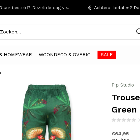
r besteld? Dezelfde dag verzonden!
Achteraf betalen? Dat kan
& HOMEWEAR
WOONDECO & OVERIG
SALE
n
Pip Studio
Trouse
Green
(
€64,95