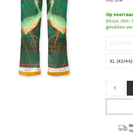
Incl. btw
Op voorraa
(m.u.v. zon-
gevallen uw 
XS (34/36)
XL (42/44)
G
Va