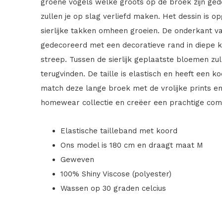
groene vogels welke groots op de broek zijn ged
zullen je op slag verliefd maken. Het dessin is
sierlijke takken omheen groeien. De onderkant van
gedecoreerd met een decoratieve rand in diepe k
streep. Tussen de sierlijk geplaatste bloemen zu
terugvinden. De taille is elastisch en heeft een 
match deze lange broek met de vrolijke prints e
homewear collectie en creëer een prachtige comb
Elastische tailleband met koord
Ons model is 180 cm en draagt maat M
Geweven
100% Shiny Viscose (polyester)
Wassen op 30 graden celcius