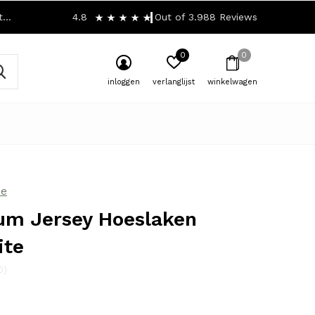
!
4.8
Out of 3.988 Reviews
0
0
inloggen
verlanglijst
winkelwagen
se
um Jersey Hoeslaken
ite
0)