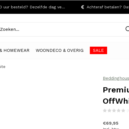
r besteld? Dezelfde dag verzonden!
Achteraf betalen? Dat kan
& HOMEWEAR
WOONDECO & OVERIG
SALE
ite
Beddinghou
Premi
OffWh
(
€69,95