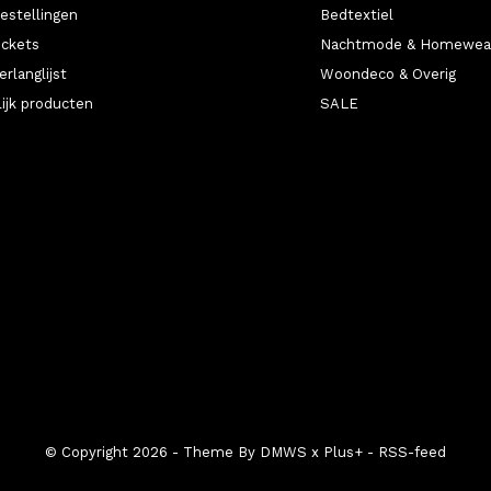
bestellingen
Bedtextiel
ickets
Nachtmode & Homewea
erlanglijst
Woondeco & Overig
lijk producten
SALE
© Copyright
2026
- Theme By
DMWS
x
Plus+
-
RSS-feed