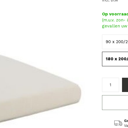
Incl. btw
Op voorraa
(m.u.v. zon-
gevallen uw 
90 x 200/
180 x 200
G
Va