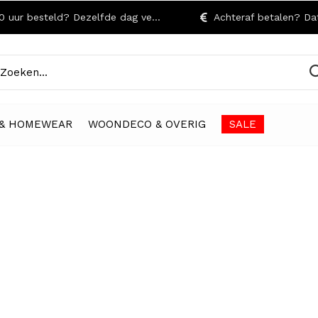
r besteld? Dezelfde dag verzonden!
Achteraf betalen? Dat kan
& HOMEWEAR
WOONDECO & OVERIG
SALE
ANNOUNCEMENT SUBTITLE
Announcement Title
Announcement Text