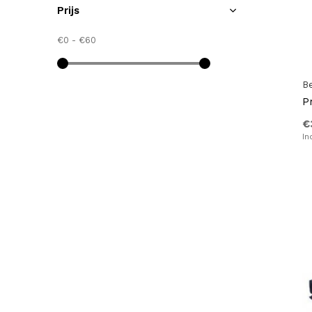
Prijs
€0
-
€60
B
P
€
In