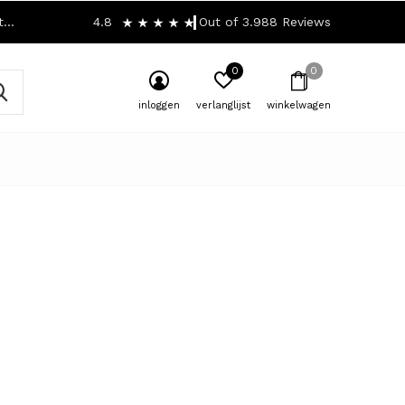
!
4.8
Out of 3.988 Reviews
0
0
inloggen
verlanglijst
winkelwagen