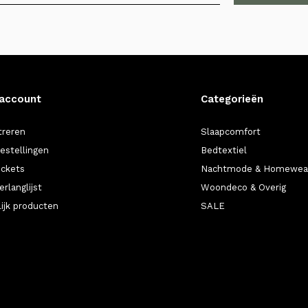
 account
Categorieën
treren
Slaapcomfort
bestellingen
Bedtextiel
ickets
Nachtmode & Homewea
erlanglijst
Woondeco & Overig
lijk producten
SALE