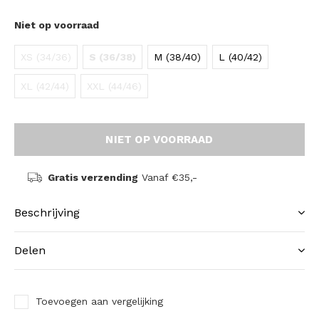
Niet op voorraad
XS (34/36)
S (36/38)
M (38/40)
L (40/42)
XL (42/44)
XXL (44/46)
NIET OP VOORRAAD
Gratis verzending
Vanaf €35,-
Beschrijving
Delen
Toevoegen aan vergelijking