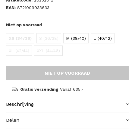
Artikelcode:
20252012
EAN:
8721009933633
Niet op voorraad
XS (34/36)
S (36/38)
M (38/40)
L (40/42)
XL (42/44)
XXL (44/46)
NIET OP VOORRAAD
Gratis verzending
Vanaf €35,-
Beschrijving
Delen