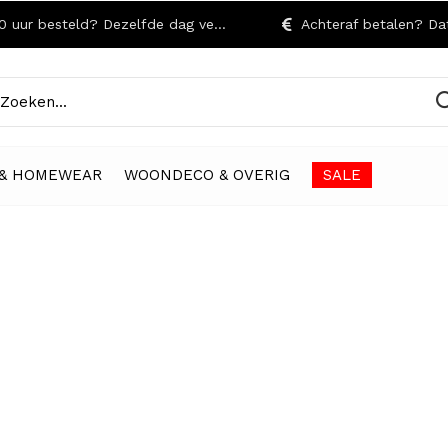
r besteld? Dezelfde dag verzonden!
Achteraf betalen? Dat kan
& HOMEWEAR
WOONDECO & OVERIG
SALE
ANNOUNCEMENT SUBTITLE
Announcement Title
Announcement Text