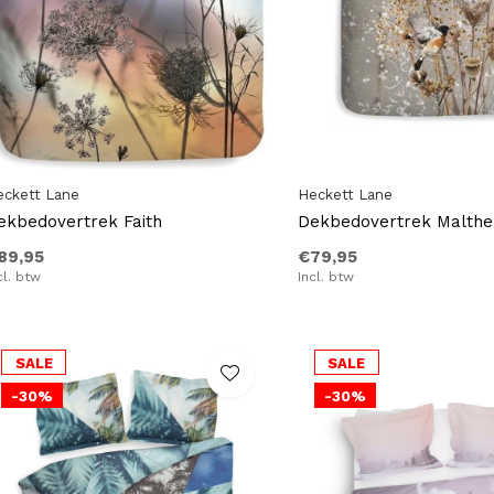
eckett Lane
Heckett Lane
ekbedovertrek Faith
Dekbedovertrek Malthe
89,95
€79,95
cl. btw
Incl. btw
SALE
SALE
-30%
-30%