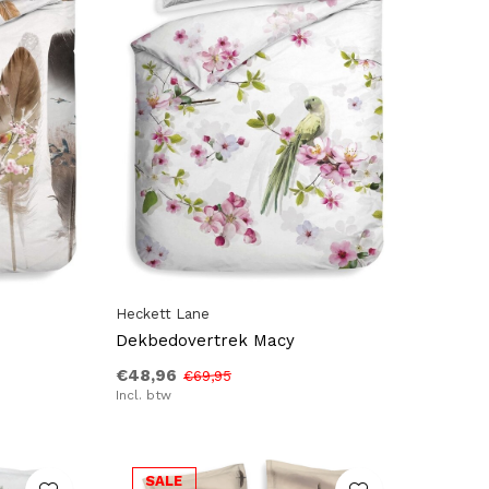
Heckett Lane
Dekbedovertrek Macy
€48,96
€69,95
Incl. btw
SALE