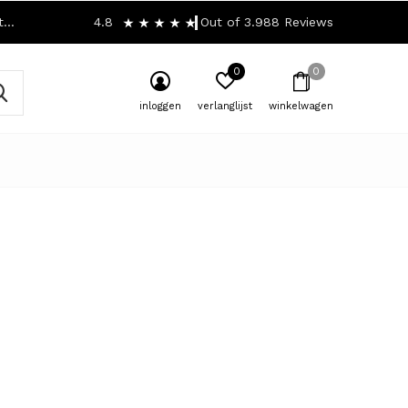
!
4.8
Out of 3.988 Reviews
0
0
inloggen
verlanglijst
winkelwagen