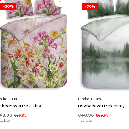
-30%
-30%
eckett Lane
Heckett Lane
ekbedovertrek Tina
Dekbedovertrek Nimy
48,96
€48,96
€69,95
€69,95
cl. btw
Incl. btw