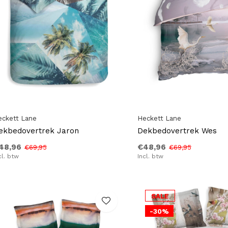
eckett Lane
Heckett Lane
ekbedovertrek Jaron
Dekbedovertrek Wes
48,96
€48,96
€69,95
€69,95
cl. btw
Incl. btw
SALE
-30%