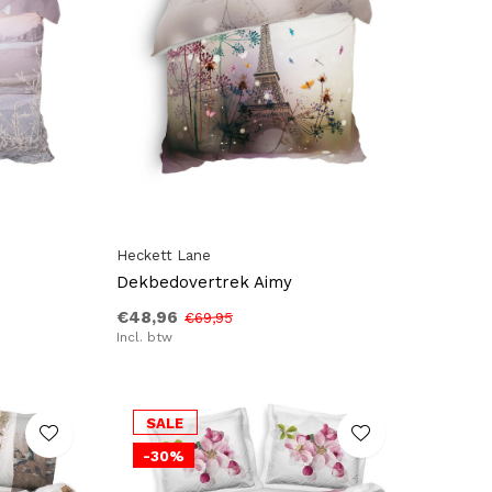
Heckett Lane
Dekbedovertrek Aimy
€48,96
€69,95
Incl. btw
SALE
-30%