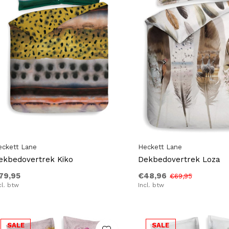
eckett Lane
Heckett Lane
ekbedovertrek Kiko
Dekbedovertrek Loza
79,95
€48,96
€69,95
cl. btw
Incl. btw
SALE
SALE