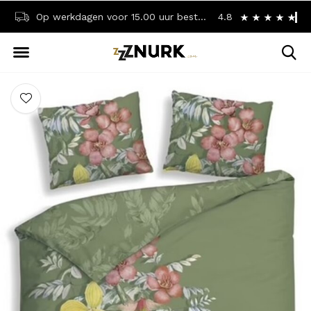
Op werkdagen voor 15.00 uur besteld? Dezelfde dag verzonden!
4.8
Achteraf betalen? 