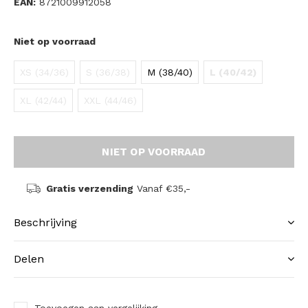
EAN:
8721009912058
Niet op voorraad
XS (34/36)
S (36/38)
M (38/40)
L (40/42)
XL (42/44)
XXL (44/46)
NIET OP VOORRAAD
Gratis verzending
Vanaf €35,-
Beschrijving
Delen