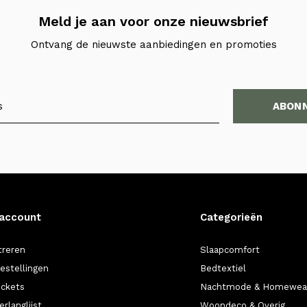
Meld je aan voor onze nieuwsbrief
Ontvang de nieuwste aanbiedingen en promoties
ABON
 account
Categorieën
treren
Slaapcomfort
bestellingen
Bedtextiel
ickets
Nachtmode & Homewea
erlanglijst
Woondeco & Overig