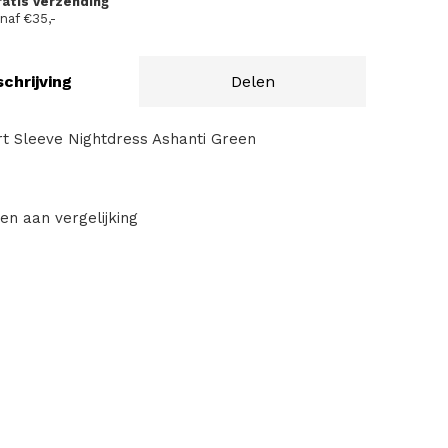
ratis verzending
naf €35,-
chrijving
Delen
rt Sleeve Nightdress Ashanti Green
en aan vergelijking