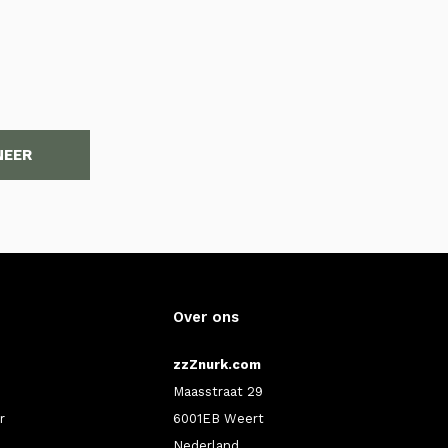
NEER
Over ons
zzZnurk.com
Maasstraat 29
r
6001EB Weert
Nederland