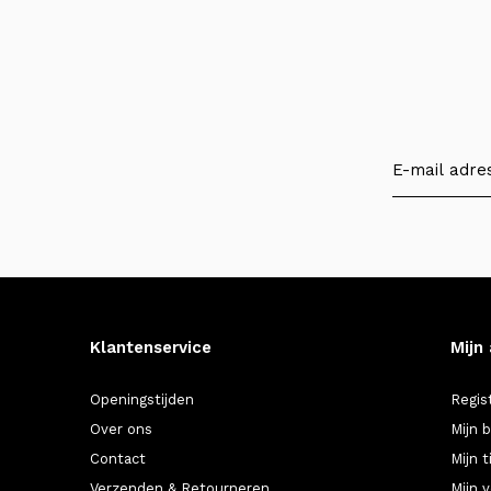
Klantenservice
Mijn
Openingstijden
Regis
Over ons
Mijn 
Contact
Mijn t
Verzenden & Retourneren
Mijn v