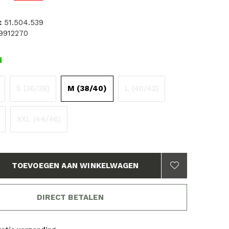
:
51.504.539
9912270
d
S (36/38)
M (38/40)
L (40/42)
XXL (44/46)
TOEVOEGEN AAN WINKELWAGEN
DIRECT BETALEN