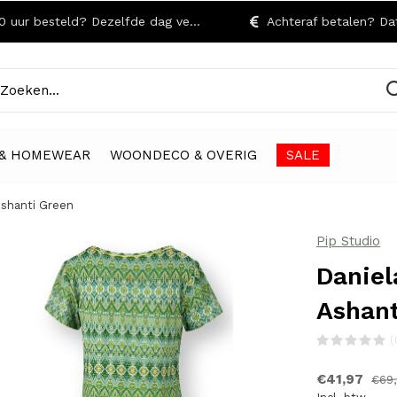
r besteld? Dezelfde dag verzonden!
Achteraf betalen? Dat kan
& HOMEWEAR
WOONDECO & OVERIG
SALE
Ashanti Green
Pip Studio
Daniel
Ashant
(
€41,97
€69