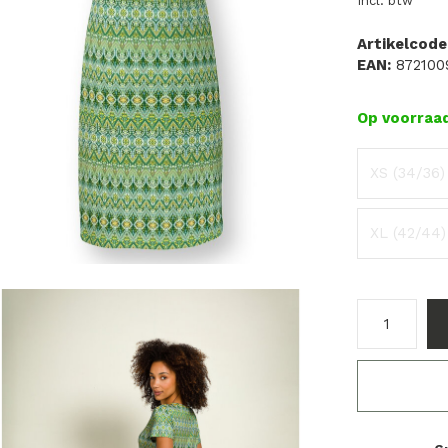
Incl. btw
Artikelcode
EAN:
872100
Op voorraa
XS (34/36)
XL (42/44)