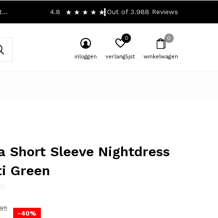
!
4.8
Out of 3.988 Reviews
0
0
inloggen
verlanglijst
winkelwagen
a Short Sleeve Nightdress
i Green
0)
,95
-40%