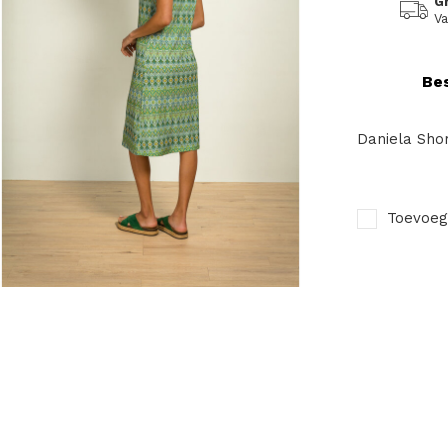
G
Va
Bes
Daniela Sho
Toevoeg