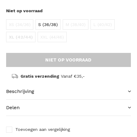
Niet op voorraad
XS (34/36)
S (36/38)
M (38/40)
L (40/42)
XL (42/44)
XXL (44/46)
NIET OP VOORRAAD
Gratis verzending
Vanaf €35,-
Beschrijving
Delen
Toevoegen aan vergelijking