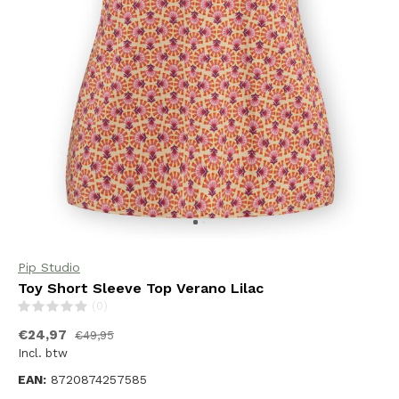
Pip Studio
Toy Short Sleeve Top Verano Lilac
(0)
€24,97
€49,95
Incl. btw
EAN:
8720874257585