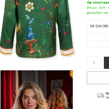
Op voorraa
(m.u.v. zon-
gevallen uw 
XS (34/36)
XXL (44/4
G
Va