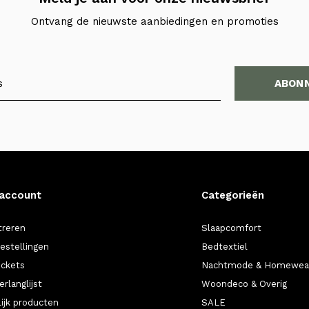
Ontvang de nieuwste aanbiedingen en promoties
ABON
 account
Categorieën
treren
Slaapcomfort
bestellingen
Bedtextiel
ickets
Nachtmode & Homewea
erlanglijst
Woondeco & Overig
lijk producten
SALE