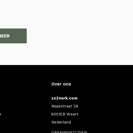
NEER
Over ons
zzZnurk.com
Maasstraat 29
r
6001EB Weert
Nederland
OPENINGSTIJDEN