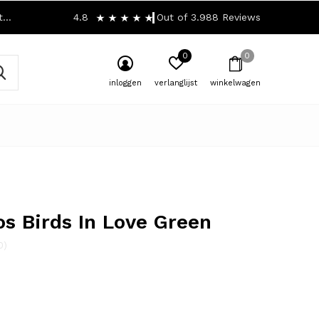
!
4.8
Out of 3.988 Reviews
0
0
inloggen
verlanglijst
winkelwagen
os Birds In Love Green
0)