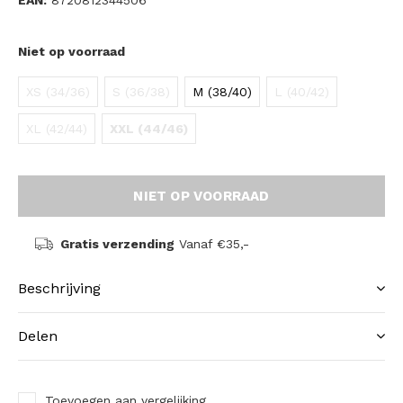
EAN:
8720812344506
Niet op voorraad
XS (34/36)
S (36/38)
M (38/40)
L (40/42)
XL (42/44)
XXL (44/46)
NIET OP VOORRAAD
Gratis verzending
Vanaf €35,-
Beschrijving
Delen
Toevoegen aan vergelijking