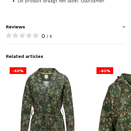
Dit product draagt het label ‘Duurzamer’
Reviews
0
/ 5
Related articles
-60%
-60%