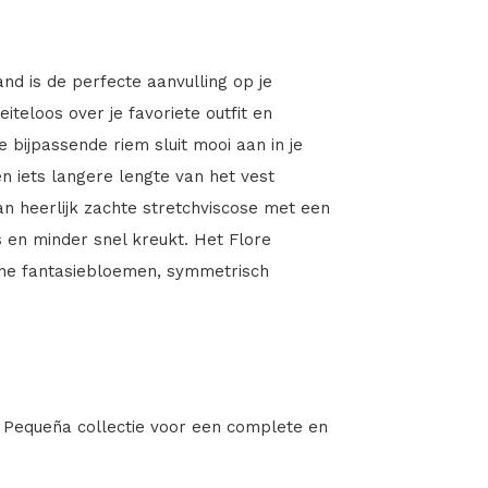
d is de perfecte aanvulling op je
iteloos over je favoriete outfit en
e bijpassende riem sluit mooi aan in je
n iets langere lengte van het vest
an heerlijk zachte stretchviscose met een
is en minder snel kreukt. Het Flore
ine fantasiebloemen, symmetrisch
e Pequeña collectie voor een complete en