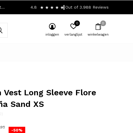
!
4.8
Out of 3.988 Reviews
0
0
inloggen
verlanglijst
winkelwagen
 Vest Long Sleeve Flore
ña Sand XS
0)
,95
-50%