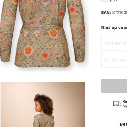
Incl. btw
EAN:
872100
Niet op voo
XS (34/36
XL (42/44)
G
Va
Bes