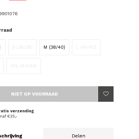
9901076
rraad
)
S (36/38)
M (38/40)
L (40/42)
XXL (44/46)
NIET OP VOORRAAD
ratis verzending
naf €35,-
chrijving
Delen