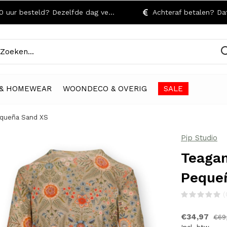
r besteld? Dezelfde dag verzonden!
Achteraf betalen? Dat kan
& HOMEWEAR
WOONDECO & OVERIG
SALE
equeña Sand XS
Pip Studio
Teagan
Peque
(
€34,97
€69