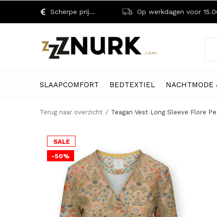
Scherpe prijzen!
Op werkdagen voor 15.00 uu
SLAAPCOMFORT
BEDTEXTIEL
NACHTMODE 
Terug naar overzicht
Teagan Vest Long Sleeve Flore P
SALE
-50%