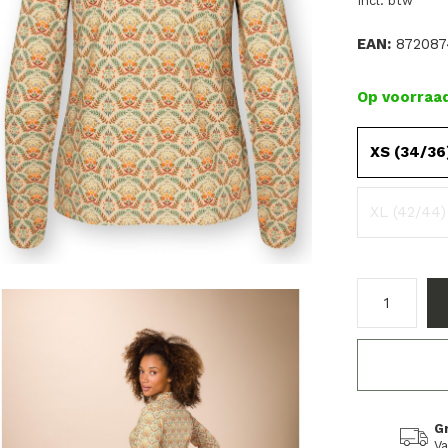
Incl. btw
EAN:
872087
Op voorraa
XS (34/36
XL (42/44)
G
Va