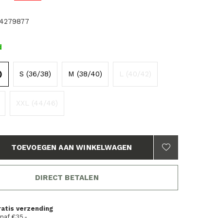
4279877
d
)
S (36/38)
M (38/40)
L (40/42)
XXL (44/46)
TOEVOEGEN AAN WINKELWAGEN
DIRECT BETALEN
ratis verzending
naf €35,-