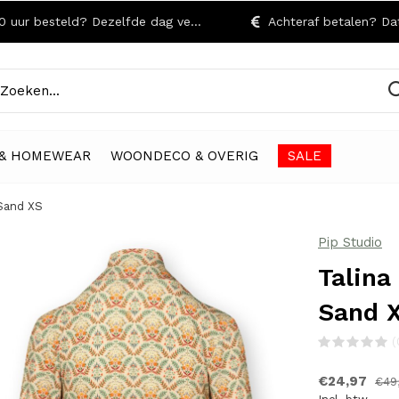
r besteld? Dezelfde dag verzonden!
Achteraf betalen? Dat kan
& HOMEWEAR
WOONDECO & OVERIG
SALE
 Sand XS
Pip Studio
Talina
Sand 
(
€24,97
€49