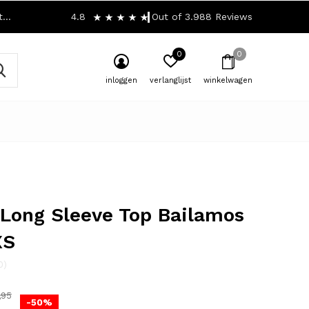
!
4.8
Out of 3.988 Reviews
0
0
inloggen
verlanglijst
winkelwagen
 Long Sleeve Top Bailamos
XS
0)
,95
-50%