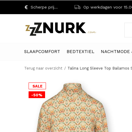
Scherpe prijzen!
Op werkdagen voor 15.00 uu
SLAAPCOMFORT
BEDTEXTIEL
NACHTMODE 
Terug naar overzicht
Talina Long Sleeve Top Bailamos
SALE
-50%