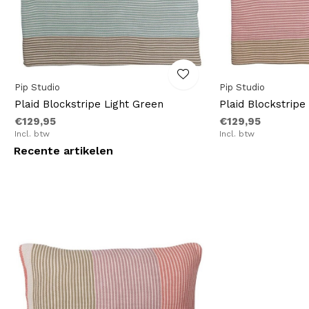
Pip Studio
Pip Studio
Plaid Blockstripe Light Green
Plaid Blockstripe
€129,95
€129,95
Incl. btw
Incl. btw
Recente artikelen