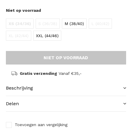
Niet op voorraad
XS (34/36)
S (36/38)
M (38/40)
L (40/42)
XL (42/44)
XXL (44/46)
NIET OP VOORRAAD
Gratis verzending
Vanaf €35,-
Beschrijving
Delen
Toevoegen aan vergelijking