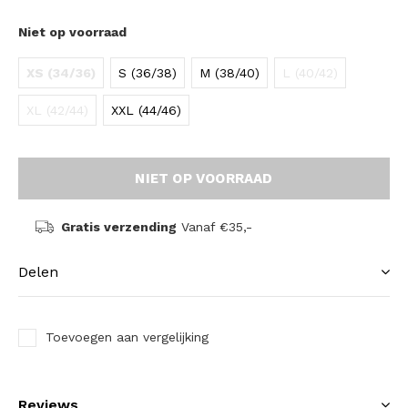
Niet op voorraad
XS (34/36)
S (36/38)
M (38/40)
L (40/42)
XL (42/44)
XXL (44/46)
NIET OP VOORRAAD
Gratis verzending
Vanaf €35,-
Delen
Toevoegen aan vergelijking
Reviews