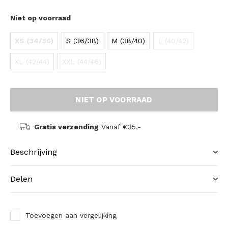
Niet op voorraad
XS (34/36)
S (36/38)
M (38/40)
L (40/42)
XL (42/44)
XXL (44/46)
NIET OP VOORRAAD
Gratis verzending
Vanaf €35,-
Beschrijving
Delen
Toevoegen aan vergelijking