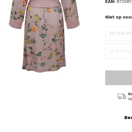
EAN:
872081
Niet op voo
XS (34/36
XL (42/44)
G
Va
Bes