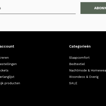
ABON
 account
Categorieën
treren
Slaapcomfort
bestellingen
Bedtextiel
ickets
Nachtmode & Homewea
erlanglijst
Woondeco & Overig
lijk producten
SALE