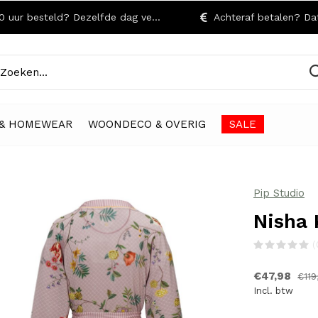
r besteld? Dezelfde dag verzonden!
Achteraf betalen? Dat kan
& HOMEWEAR
WOONDECO & OVERIG
SALE
Pip Studio
Nisha 
(
€47,98
€119
Incl. btw