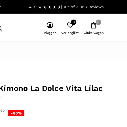
!
4.8
Out of 3.988 Reviews
0
0
inloggen
verlanglijst
winkelwagen
Kimono La Dolce Vita Lilac
0)
,95
-60%