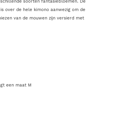
rschillende soorten fantasiebloemen. De
t is over de hele kimono aanwezig om de
biezen van de mouwen zijn versierd met
agt een maat M