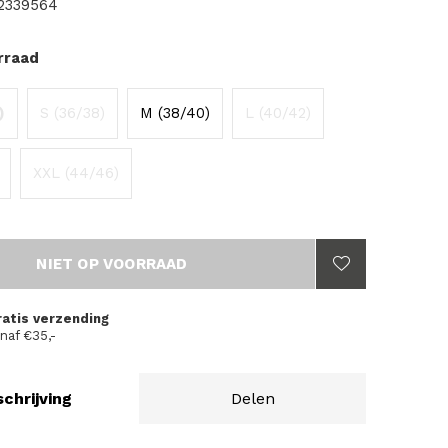
2339564
rraad
)
S (36/38)
M (38/40)
L (40/42)
XXL (44/46)
NIET OP VOORRAAD
ratis verzending
naf €35,-
chrijving
Delen