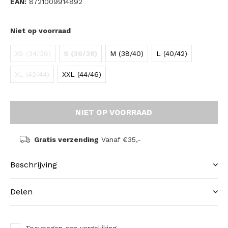
EAN:
8721009914892
Niet op voorraad
XS (34/36)
S (36/38)
M (38/40)
L (40/42)
XL (42/44)
XXL (44/46)
NIET OP VOORRAAD
Gratis verzending
Vanaf €35,-
Beschrijving
Delen