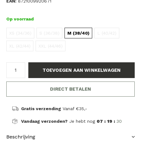
EAN:
8721009920671
Op voorraad
XS (34/36)
S (36/38)
M (38/40)
L (40/42)
XL (42/44)
XXL (44/46)
TOEVOEGEN AAN WINKELWAGEN
DIRECT BETALEN
Gratis verzending
Vanaf €35,-
Vandaag verzonden?
Je hebt nog
07 : 19 :
30
Beschrijving