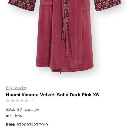
Pip Studio
Naomi Kimono Velvet Solid Dark Pink XS
(0)
€64,97
€129,95
Incl. btw
EAN:
8720874277019