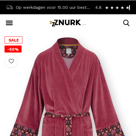
Op werkdagen voor 15.00 uur besteld? Dezelfde dag verzonden!
4.8
Achteraf betalen? 
SALE
-50%