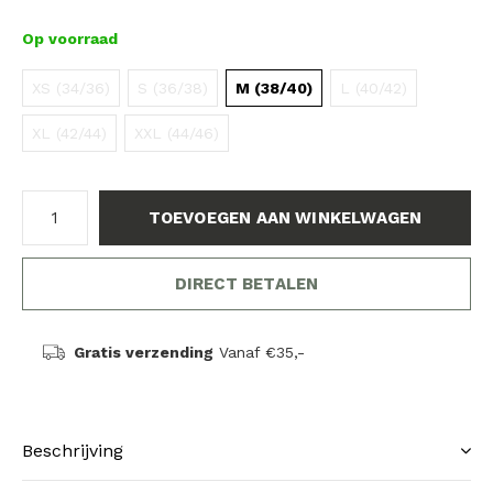
Op voorraad
XS (34/36)
S (36/38)
M (38/40)
L (40/42)
XL (42/44)
XXL (44/46)
TOEVOEGEN AAN WINKELWAGEN
DIRECT BETALEN
Gratis verzending
Vanaf €35,-
Beschrijving