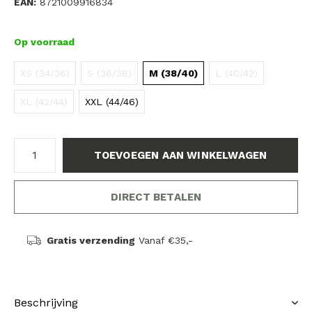
EAN:
8721009916834
Op voorraad
XS (34/36)
S (36/38)
M (38/40)
L (40/42)
XL (42/44)
XXL (44/46)
TOEVOEGEN AAN WINKELWAGEN
DIRECT BETALEN
Gratis verzending
Vanaf €35,-
Beschrijving