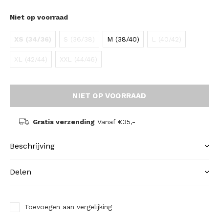
Niet op voorraad
XS (34/36)
S (36/38)
M (38/40)
L (40/42)
XL (42/44)
XXL (44/46)
NIET OP VOORRAAD
Gratis verzending
Vanaf €35,-
Beschrijving
Delen
Toevoegen aan vergelijking