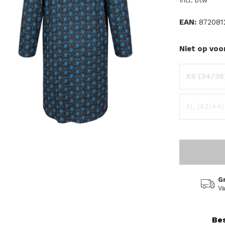
Incl. btw
EAN:
872081
Niet op voo
XS (34/36
XL (42/44)
G
Va
Bes