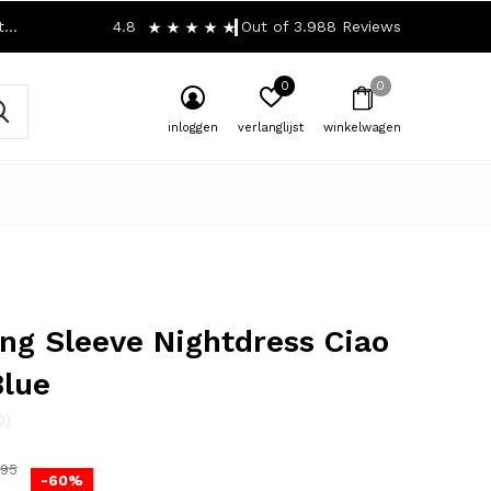
!
4.8
Out of 3.988 Reviews
0
0
inloggen
verlanglijst
winkelwagen
ng Sleeve Nightdress Ciao
Blue
0)
,95
-60%