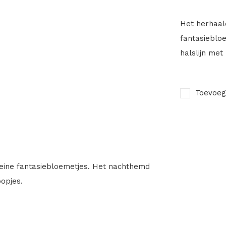
Het herhaald
fantasieblo
halslijn met
Toevoeg
leine fantasiebloemetjes. Het nachthemd
opjes.