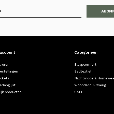
ABON
 account
Categorieën
treren
Slaapcomfort
bestellingen
Bedtextiel
ickets
Nachtmode & Homewea
erlanglijst
Woondeco & Overig
lijk producten
SALE