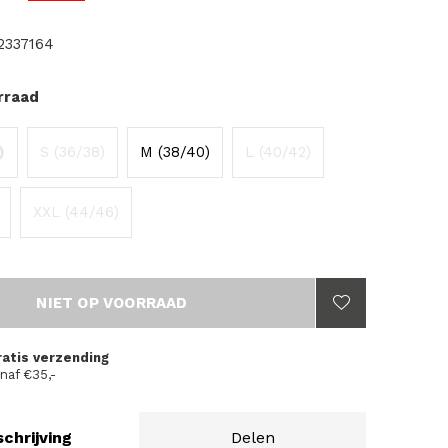
2337164
rraad
)
S (36/38)
M (38/40)
L (40/42)
XXL (44/46)
NIET OP VOORRAAD
ratis verzending
naf €35,-
chrijving
Delen