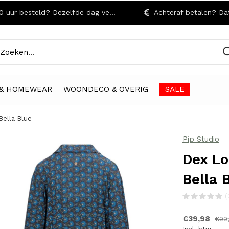
r besteld? Dezelfde dag verzonden!
Achteraf betalen? Dat kan
& HOMEWEAR
WOONDECO & OVERIG
SALE
Bella Blue
Pip Studio
Dex Lo
Bella 
(
€39,98
€99