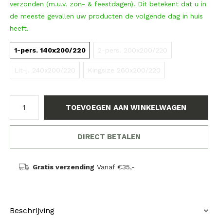
verzonden (m.u.v. zon- & feestdagen). Dit betekent dat u in
de meeste gevallen uw producten de volgende dag in huis
heeft.
1-pers. 140x200/220
2-pers. 200x200/220
Lit-j. 240x200/220
Kingsize 260x200/220
TOEVOEGEN AAN WINKELWAGEN
DIRECT BETALEN
Gratis verzending
Vanaf €35,-
Beschrijving