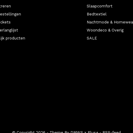
treren
Slaapcomfort
bestellingen
Bedtextiel
ickets
Nachtmode & Homewea
erlanglijst
Woondeco & Overig
lijk producten
SALE
© Copyright
2026
- Theme By
DMWS
x
Plus+
-
RSS-feed