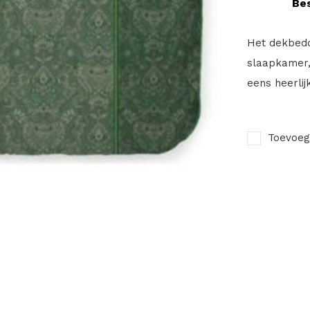
Bes
Het dekbedov
slaapkamer, 
eens heerlij
Toevoeg