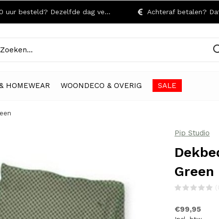
r besteld? Dezelfde dag verzonden!
Achteraf betalen? Dat kan
& HOMEWEAR
WOONDECO & OVERIG
SALE
reen
Pip Studio
Dekbed
Green
(
€99,95