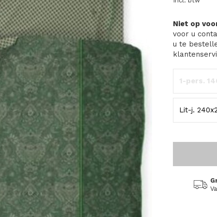
Incl. btw
Niet op vo
voor u conta
u te bestell
klantenservi
1-pers. 1
Lit-j. 240
G
Va