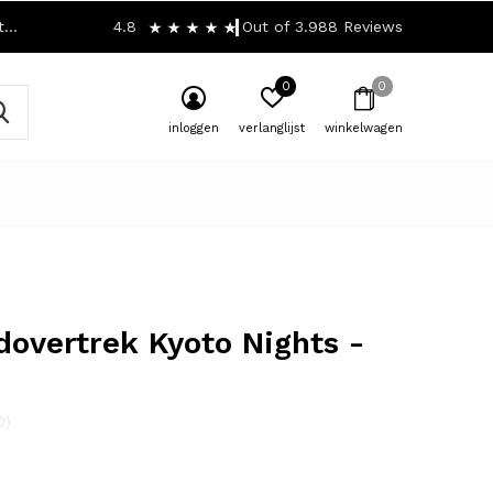
!
4.8
Out of 3.988 Reviews
0
0
inloggen
verlanglijst
winkelwagen
overtrek Kyoto Nights -
0)