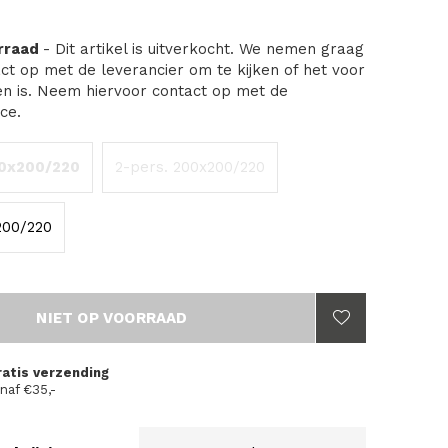
orraad
- Dit artikel is uitverkocht. We nemen graag
ct op met de leverancier om te kijken of het voor
en is. Neem hiervoor contact op met de
ce.
40x200/220
2-pers. 200x200/220
x200/220
NIET OP VOORRAAD
ratis verzending
naf €35,-