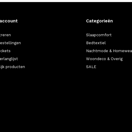
 account
Categorieën
treren
Slaapcomfort
bestellingen
Bedtextiel
ickets
Nachtmode & Homewea
erlanglijst
Woondeco & Overig
lijk producten
SALE