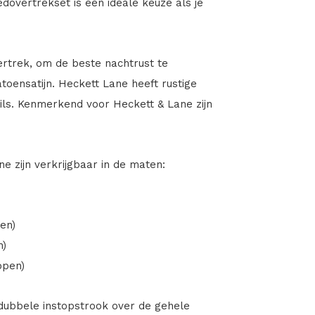
overtrekset is een ideale keuze als je
ertrek, om de beste nachtrust te
toensatijn. Heckett Lane heeft rustige
ls. Kenmerkend voor Heckett & Lane zijn
e zijn verkrijgbaar in de maten:
en)
n)
open)
dubbele instopstrook over de gehele