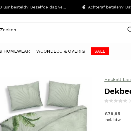
r besteld? Dezelfde dag verzonden!
Achteraf betalen? Dat kan
& HOMEWEAR
WOONDECO & OVERIG
SALE
Heckett Lan
Dekbed
(
€79,95
Incl. btw