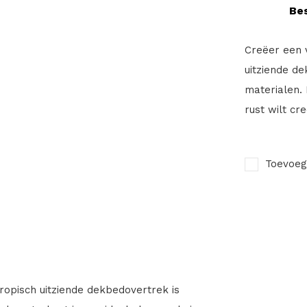
Bes
Creëer een v
uitziende d
materialen. 
rust wilt cr
Toevoeg
tropisch uitziende dekbedovertrek is