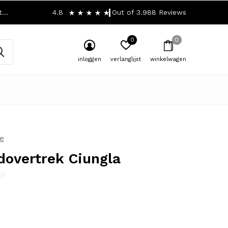
!
4.8
Out of 3.988 Reviews
0
0
inloggen
verlanglijst
winkelwagen
e
overtrek Ciungla
0)