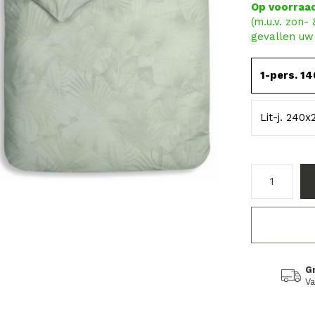
Op voorraa
(m.u.v. zon-
gevallen uw 
1-pers. 1
Lit-j. 240
G
Va