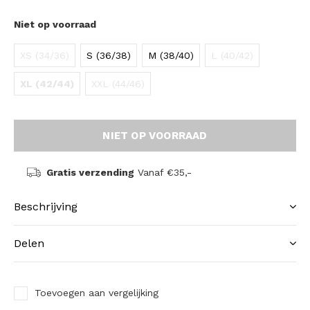
Niet op voorraad
XS (34/36)
S (36/38)
M (38/40)
L (40/42)
XL (42/44)
XXL (44/46)
NIET OP VOORRAAD
Gratis verzending
Vanaf €35,-
Beschrijving
Delen
Toevoegen aan vergelijking