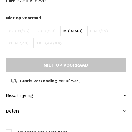
EAN:
8721009912218
Niet op voorraad
XS (34/36)
S (36/38)
M (38/40)
L (40/42)
XL (42/44)
XXL (44/46)
NIET OP VOORRAAD
Gratis verzending
Vanaf €35,-
Beschrijving
Delen