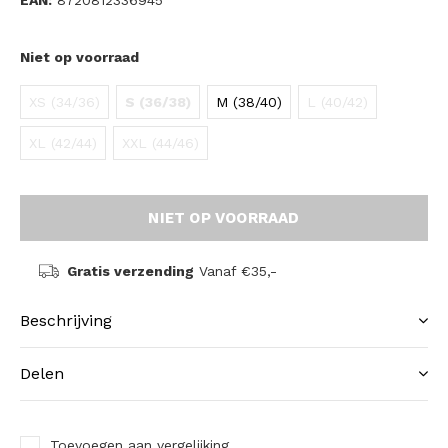
EAN:
8720812336945
Niet op voorraad
XS (34/36)
S (36/38)
M (38/40)
L (40/42)
XL (42/44)
XXL (44/46)
NIET OP VOORRAAD
Gratis verzending
Vanaf €35,-
Beschrijving
Delen
Toevoegen aan vergelijking