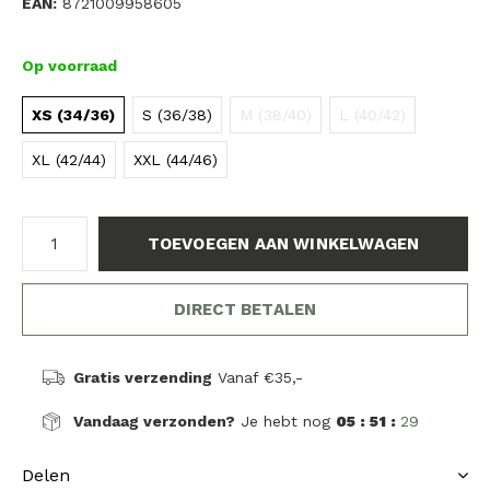
EAN:
8721009958605
Op voorraad
XS (34/36)
S (36/38)
M (38/40)
L (40/42)
XL (42/44)
XXL (44/46)
TOEVOEGEN AAN WINKELWAGEN
DIRECT BETALEN
Gratis verzending
Vanaf €35,-
Vandaag verzonden?
Je hebt nog
05 : 51 :
29
Delen