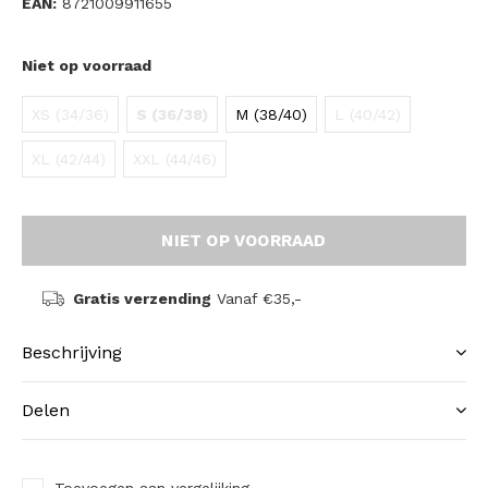
EAN:
8721009911655
Niet op voorraad
XS (34/36)
S (36/38)
M (38/40)
L (40/42)
XL (42/44)
XXL (44/46)
NIET OP VOORRAAD
Gratis verzending
Vanaf €35,-
Beschrijving
Delen