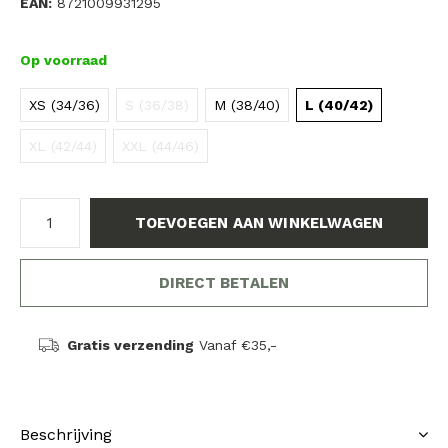
EAN:
8721009931295
Op voorraad
XS (34/36)
S (36/38)
M (38/40)
L (40/42)
XL (42/44)
XXL (44/46)
TOEVOEGEN AAN WINKELWAGEN
DIRECT BETALEN
Gratis verzending
Vanaf €35,-
Beschrijving