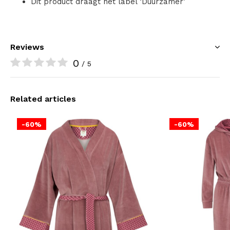
Dit product draagt het label ‘Duurzamer’
Reviews
0
/ 5
Related articles
-60%
-60%