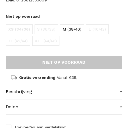
EAN:
8720812335009
Niet op voorraad
XS (34/36)
S (36/38)
M (38/40)
L (40/42)
XL (42/44)
XXL (44/46)
NIET OP VOORRAAD
Gratis verzending
Vanaf €35,-
Beschrijving
Delen
Toevoegen aan vergelijking