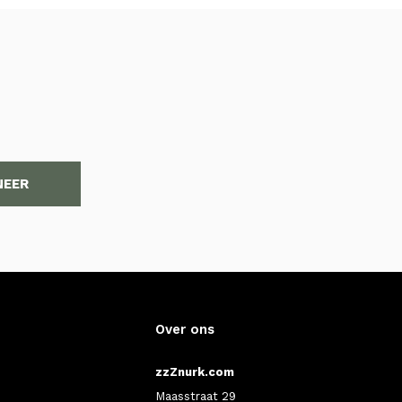
NEER
Over ons
zzZnurk.com
Maasstraat 29