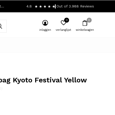
!
4.8
Out of 3.988 Reviews
0
0
inloggen
verlanglijst
winkelwagen
ag Kyoto Festival Yellow
0)