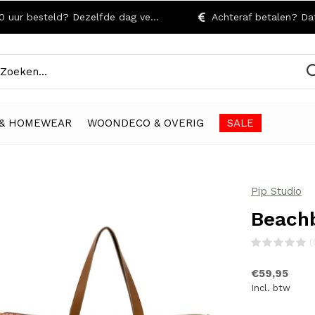
r besteld? Dezelfde dag verzonden!
Achteraf betalen? Dat kan
& HOMEWEAR
WOONDECO & OVERIG
SALE
Pip Studio
Beachb
(
€59,95
Incl. btw