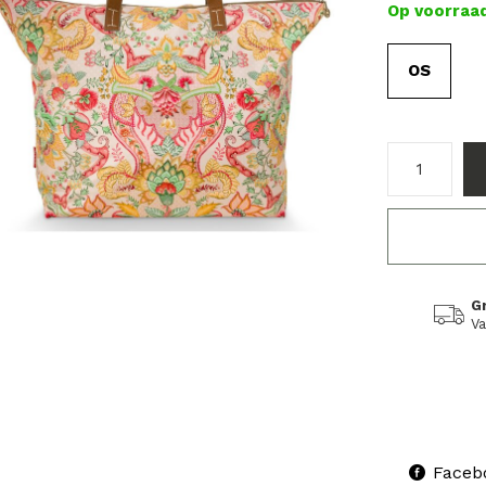
Op voorraa
OS
G
Va
Faceb