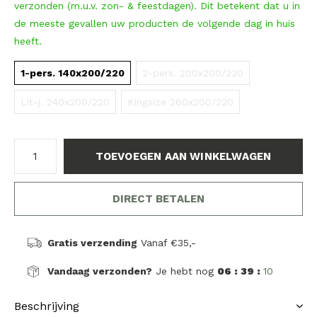
verzonden (m.u.v. zon- & feestdagen). Dit betekent dat u in
de meeste gevallen uw producten de volgende dag in huis
heeft.
1-pers. 140x200/220
2-pers. 200x200/220
Lit-j. 240x200/220
Kingsize 260x200/220
TOEVOEGEN AAN WINKELWAGEN
DIRECT BETALEN
Gratis verzending
Vanaf €35,-
Vandaag verzonden?
Je hebt nog
06 : 39 :
10
Beschrijving