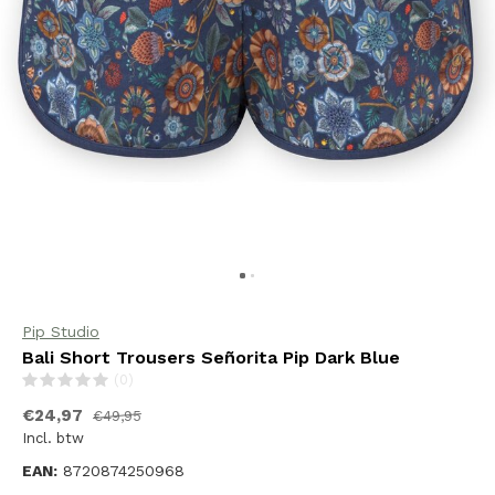
Pip Studio
Bali Short Trousers Señorita Pip Dark Blue
(0)
€24,97
€49,95
Incl. btw
EAN:
8720874250968